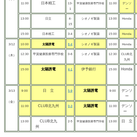
日本精工
11:00
13-
11:00
デンソ
甲賀健康医療専門学校
1
ー
13:00
日立
4-
シオノギ製薬
13:00
Honda
15
15:00
日本精工
3-4
シオノギ製薬
15:00
Honda
3/12
10:00
太陽誘電
6-4
シオノギ製薬
10:00
Honda
12:30
甲賀健康医療専門学校
0-6
シオノギ製薬
12:30
CLUB北
（木）
九州
太陽誘電
伊予銀行
Honda
15:00
4-1
15:00
日 立
太陽誘電
デンソ
3/13
9:00
5-9
9:00
ー
（金）
CLUB北九州
太陽誘電
デンソ
11:00
0-3
11:00
ー
CLUB北九
日 立
13:00
2-5
13:00
甲賀健康医療専門学校
州