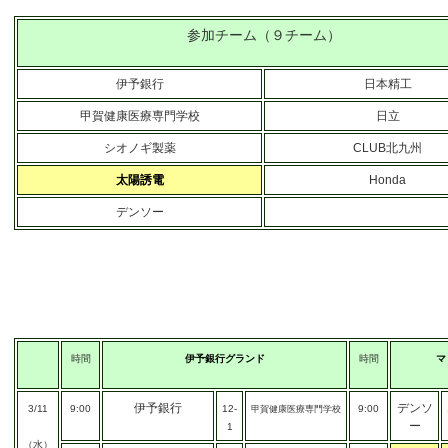
参加チーム（９チーム）
伊予銀行
日本精工
甲賀健康医療専門学校
日立
シオノギ製薬
CLUB北九州
太陽誘電
Honda
デンソー
時間
伊予銀行グランド
時間
マ
伊予銀行
デンソ
3/11
9:00
12-
9:00
甲賀健康医療専門学校
ー
1
（水）