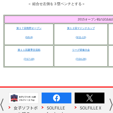
＜ 組合せ左側を３塁ベンチとする＞
2015オープン戦の試合結果
第１７回熊野オープン
第１２回マドンナカップ
(3/6-9)
(3/11-13)
第１１回夏季交流戦
リーグ研修大会
(7/17-19)
(7/24-26)
ー
女子ソフトボ
SOLFILLE
SOLFILLE X