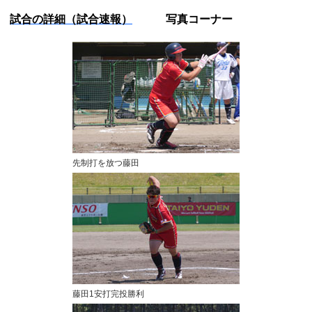
試合の詳細（試合速報）
写真コーナー
先制打を放つ藤田
藤田1安打完投勝利