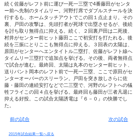
続く佐藤がレフト前に運び一死一三塁で4番藤田がセンタ
ー前へ先制のタイムリー。河野打席でダブルスチールを決
行するも、ホームタッチアウトでこの回１点止まり。その
裏、戸田の攻撃は、先頭打者が死球で出塁させるが、後続
を討ち取り無得点に抑える。続く、２回裏戸田は二死後、
村井がセンター前ヒット藤田ここで初安打を打たれる。後
続を三振にとりここも無得点に抑える。３回表の太陽は、
原田がセンターへエンタイトル二塁打、佐藤がレフト線へ
タイムリー三塁打で追加点を挙げる。その後、両者無得点
で試合が進む。最終回、太陽は丸本のセンター前ヒット、
送りバント岡本のレフト前で一死一三塁、ここで原田がセ
ンターオーバーのスリーラン。戸田を突き放しさらに佐
藤・藤田の連続安打などで二三塁で、河野のレフトへの犠
牲フライこの回４点を挙げる。最終回も藤田が三者凡退に
抑える好投。この試合太陽誘電は『６－０』の快勝でし
た。
前の試合
次の試合
2015年試合結果一覧へ戻る