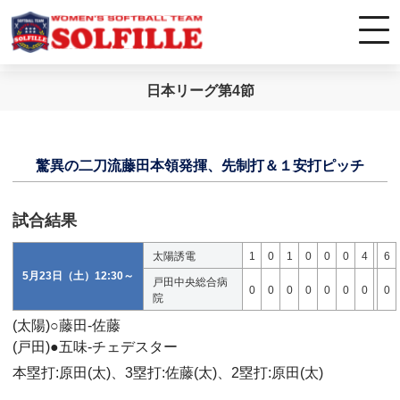
日本リーグ第4節
驚異の二刀流藤田本領発揮、先制打＆１安打ピッチ
試合結果
太陽誘電
1
0
1
0
0
0
4
6
5月23日（土）12:30～
戸田中央総合病
0
0
0
0
0
0
0
0
院
(太陽)○藤田-佐藤
(戸田)●五味-チェデスター
本塁打:原田(太)、3塁打:佐藤(太)、2塁打:原田(太)