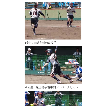
1安打1四球完封の森投手
４回裏、遠山選手右中間ツーベースヒット