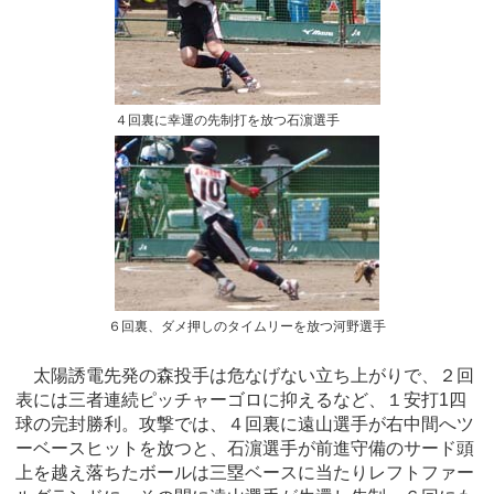
４回裏に幸運の先制打を放つ石濵選手
６回裏、ダメ押しのタイムリーを放つ河野選手
太陽誘電先発の森投手は危なげない立ち上がりで、２回
表には三者連続ピッチャーゴロに抑えるなど、１安打1四
球の完封勝利。攻撃では、４回裏に遠山選手が右中間へツ
ーベースヒットを放つと、石濵選手が前進守備のサード頭
上を越え落ちたボールは三塁ベースに当たりレフトファー