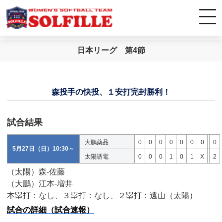
日本リーグ 第4節
森投手の快投、１安打完封勝利！
試合結果
大鵬薬品
0
0
0
0
0
0
0
0
5月27日（日）10:30～
太陽誘電
0
0
0
1
0
1
X
2
（太陽）森-佐藤
（大鵬）江本-増井
本塁打：なし、３塁打：なし、２塁打：遠山（太陽）
試合の詳細（試合速報）