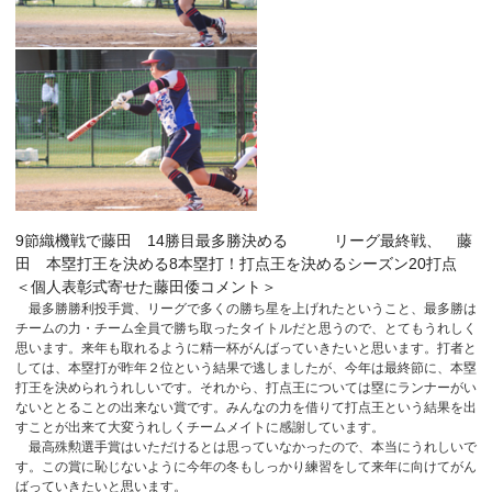
9節織機戦で藤田 14勝目最多勝決める リーグ最終戦、 藤
田 本塁打王を決める8本塁打！打点王を決めるシーズン20打点
＜個人表彰式寄せた藤田倭コメント＞
最多勝勝利投手賞、リーグで多くの勝ち星を上げれたということ、最多勝は
チームの力・チーム全員で勝ち取ったタイトルだと思うので、とてもうれしく
思います。来年も取れるように精一杯がんばっていきたいと思います。打者と
しては、本塁打が昨年２位という結果で逃しましたが、今年は最終節に、本塁
打王を決められうれしいです。それから、打点王については塁にランナーがい
ないととることの出来ない賞です。みんなの力を借りて打点王という結果を出
すことが出来て大変うれしくチームメイトに感謝しています。
最高殊勲選手賞はいただけるとは思っていなかったので、本当にうれしいで
す。この賞に恥じないように今年の冬もしっかり練習をして来年に向けてがん
ばっていきたいと思います。