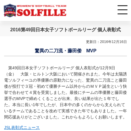
2016第49回日本女子ソフトボールリーグ 個人表彰式
更新日：2016年12月16日
驚異の二刀流・藤田倭 MVP
第49回日本女子ソフトボールリーグ 個人表彰式が12月9日
（金） 大阪・ヒルトン大阪において開催されまた。今年は太陽誘
電ソルフィーユの準優勝の原動力になった、驚異の二刀流こと藤田
倭が投打で３冠・初めて優勝チーム以外からのＭＶＰ誕生という快
挙で合わせて４賞を受賞しました。最後にチームの準優勝と藤田倭
選手のMVPで締めくくることが出来、良い結果が出た１年でし
た。本当に長い1年でしたが、日本中の多くのからから支えられて
いるチームであることを改めて実感できた年でもありました。一年
間応援ありがとございました。これからもよろしくお願いします。
JSL表彰式ニュース