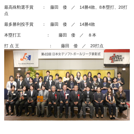
最高殊勲選手賞 ： 藤田 倭 ／ 14勝4敗、8本塁打、20打
点
最多勝利投手賞 ：
藤田 倭
／
14勝4敗
本塁打王 ：
藤田 倭
／
８本
打 点 王 ： 藤田 倭 ／ 20打点