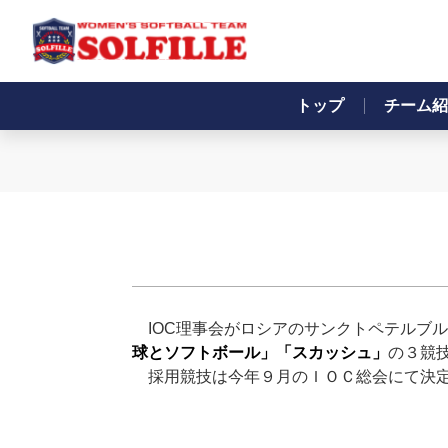
トップ
チーム紹
IOC理事会がロシアのサンクトペテルブ
球とソフトボール」「スカッシュ」
の３競
採用競技は今年９月のＩＯＣ総会にて決定