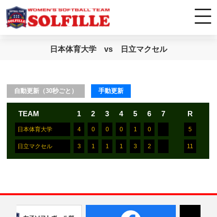
日本体育大学 vs 日立マクセル
自動更新（30秒ごと）
手動更新
TEAM
1
2
3
4
5
6
7
R
日本体育大学
4
0
0
0
1
0
5
日立マクセル
3
1
1
1
3
2
11