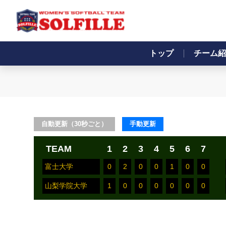
トップ
チーム紹
自動更新（30秒ごと）
手動更新
TEAM
1
2
3
4
5
6
7
富士大学
0
2
0
0
1
0
0
山梨学院大学
1
0
0
0
0
0
0