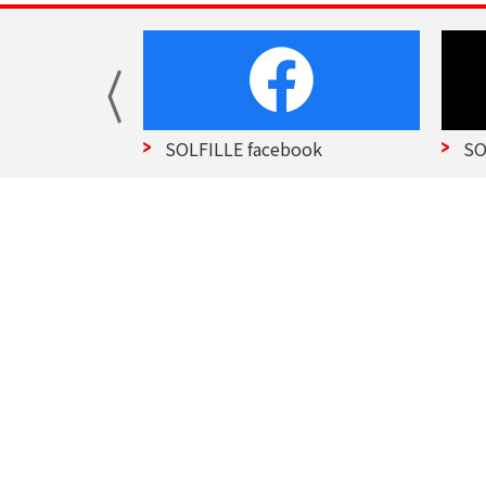
部 Top
SOLFILLE facebook
SO