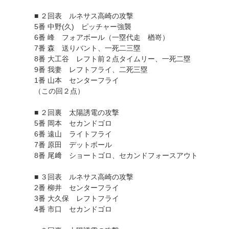
■ ２回表 ルネサス高崎の攻撃
5番 中野(久) ピッチャー強襲
6番 峰 フォアボール（一塁代走 楢嵜）
7番 森 送りバント、一死二三塁
8番 大工谷 レフト前２点タイムリー、一死二塁
9番 我妻 レフトフライ、二死三塁
1番 山本 センターフライ
（この回２点）
■ ２回裏 太陽誘電の攻撃
5番 岡本 セカンドゴロ
6番 遠山 ライトフライ
7番 原田 デットボール
8番 尾﨑 ショートゴロ、セカンドフォースアウト
■ ３回表 ルネサス高崎の攻撃
2番 柳井 センターフライ
3番 大久保 レフトフライ
4番 市口 セカンドゴロ