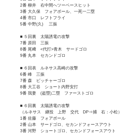
2番 柳井 右中間へツーベースヒット
3番 大久保 フォアボール、一死一二塁
4番 市口 レフトフライ
5番 中野(久) 三振
■ ５回裏 太陽誘電の攻撃
7番 原田 三振
8番 尾﨑 <代打>青木 サードゴロ
9番 丸本 セカンドゴロ
■ ６回表 ルネサス高崎の攻撃
6番 峰 三振
7番 森 ピッチャーゴロ
8番 大工谷 ショート内野安打
9番 我妻 (盗塁)二塁 ファーストゴロ
■ ６回裏 太陽誘電の攻撃
（ルネサス 継投 上野 交代 DP⇒捕 右：小松）
1番 佐藤 フォアボール
2番 山本 サードゴロ、セカンドフォースアウト
3番 河野 ショートゴロ、セカンドフォースアウト