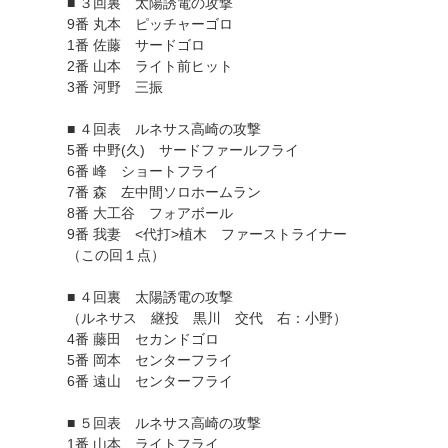
■ ３回裏 太陽誘電の攻撃
9番 丸本 ピッチャーゴロ
1番 佐藤 サードゴロ
2番 山本 ライト前ヒット
3番 河野 三振
■ ４回表 ルネサス高崎の攻撃
5番 中野(久) サードファールフライ
6番 峰 ショートフライ
7番 森 左中間ソロホームラン
8番 大工谷 フォアボール
9番 我妻 <代打>植木 ファーストライナー
（この回１点）
■ ４回裏 太陽誘電の攻撃
（ルネサス 継投 黒川 交代 右：小野）
4番 藤田 セカンドゴロ
5番 岡本 センターフライ
6番 遠山 センターフライ
■ ５回表 ルネサス高崎の攻撃
1番 山本 ライトフライ