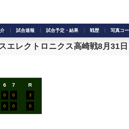
介
試合速報
試合予定・結果
戦歴
写真コー
スエレクトロニクス高崎戦8月31日（
6
7
R
0
0
3
0
0
0