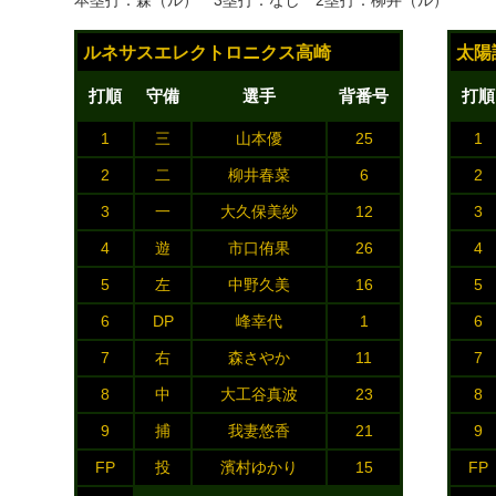
本塁打：森（ル） 3塁打：なし 2塁打：柳井（ル）
ルネサスエレクトロニクス高崎
太陽
打順
守備
選手
背番号
打順
1
三
山本優
25
1
2
二
柳井春菜
6
2
3
一
大久保美紗
12
3
4
遊
市口侑果
26
4
5
左
中野久美
16
5
6
DP
峰幸代
1
6
7
右
森さやか
11
7
8
中
大工谷真波
23
8
9
捕
我妻悠香
21
9
FP
投
濱村ゆかり
15
FP