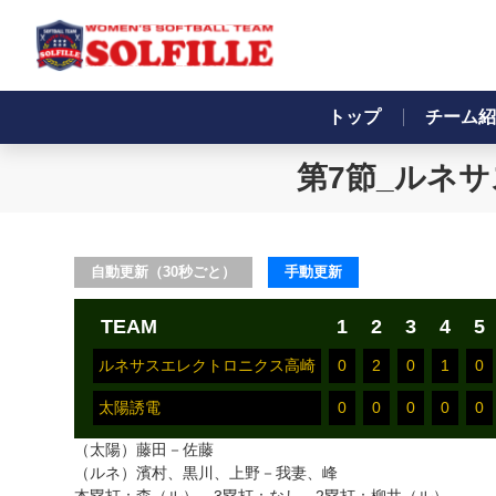
トップ
チーム紹
第7節_ルネサ
自動更新（30秒ごと）
手動更新
TEAM
1
2
3
4
5
ルネサスエレクトロニクス高崎
0
2
0
1
0
太陽誘電
0
0
0
0
0
（太陽）藤田－佐藤
（ルネ）濱村、黒川、上野－我妻、峰