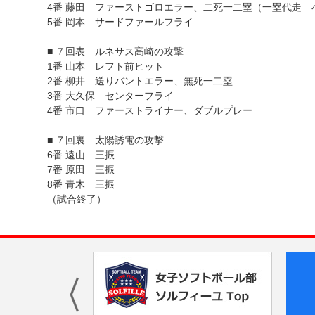
4番 藤田 ファーストゴロエラー、二死一二塁（一塁代走
5番 岡本 サードファールフライ
■ ７回表 ルネサス高崎の攻撃
1番 山本 レフト前ヒット
2番 柳井 送りバントエラー、無死一二塁
3番 大久保 センターフライ
4番 市口 ファーストライナー、ダブルプレー
■ ７回裏 太陽誘電の攻撃
6番 遠山 三振
7番 原田 三振
8番 青木 三振
（試合終了）