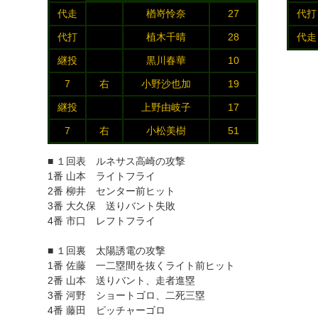
代走
楢嵜怜奈
27
代打
代打
植木千晴
28
代走
継投
黒川春華
10
7
右
小野沙也加
19
継投
上野由岐子
17
7
右
小松美樹
51
■ １回表 ルネサス高崎の攻撃
1番 山本 ライトフライ
2番 柳井 センター前ヒット
3番 大久保 送りバント失敗
4番 市口 レフトフライ
■ １回裏 太陽誘電の攻撃
1番 佐藤 一二塁間を抜くライト前ヒット
2番 山本 送りバント、走者進塁
3番 河野 ショートゴロ、二死三塁
4番 藤田 ピッチャーゴロ