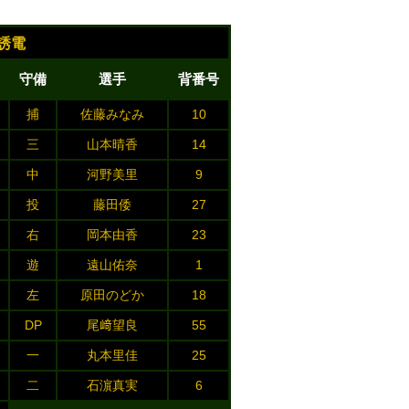
誘電
守備
選手
背番号
捕
佐藤みなみ
10
三
山本晴香
14
中
河野美里
9
投
藤田倭
27
右
岡本由香
23
遊
遠山佑奈
1
左
原田のどか
18
DP
尾﨑望良
55
一
丸本里佳
25
二
石濵真実
6