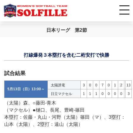
日本リーグ 第2節
打線爆発３本塁打を含む二桁安打で快勝
試合結果
太陽誘電
3
0
0
7
0
1
2
13
5月13日（日）13:00～
日立マクセル
1
1
1
0
0
0
0
3
（太陽）森、○藤田-青木
（マクセル）●樋口、長尾、豊崎-篠田
本塁打：佐藤・丸山・河野（太陽）篠田（マ）、3塁打：
山本（太陽）、2塁打：遠山（太陽）