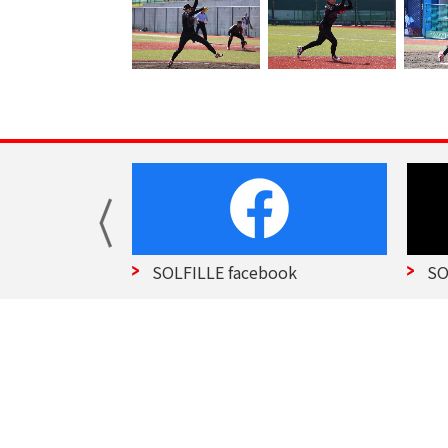
部 Top
SOLFILLE facebook
SO